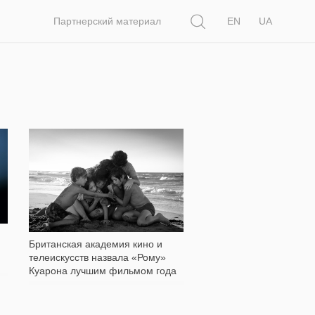
Поиск
Партнерский материал
EN
UA
518
Британская академия кино и
телеискусств назвала «Рому»
Куарона лучшим фильмом года