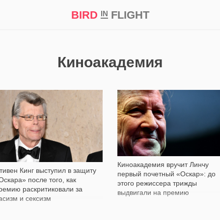
BIRD
FLIGHT
IN
кт
Репортаж
Киноакадемия
2 108
430
Киноакадемия вручит Линчу
тивен Кинг выступил в защиту
первый почетный «Оскар»: до
Оскара» после того, как
этого режиссера трижды
ремию раскритиковали за
выдвигали на премию
асизм и сексизм