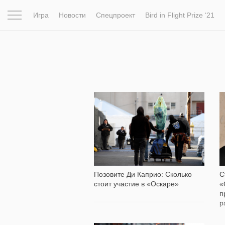
Игра
Новости
Спецпроект
Bird in Flight Prize ‘21
Вдохновение
Почему это шедевр
Мир
Фотопрое
13 210
Позовите Ди Каприо: Сколько
С
стоит участие в «Оскаре»
«
п
р