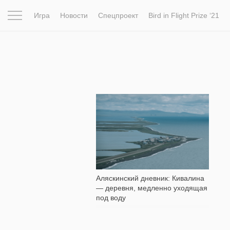
Игра
Новости
Спецпроект
Bird in Flight Prize ‘21
Вдохновение
Почему это шедевр
Мир
Фотопрое
11 277
Аляскинский дневник: Кивалина
— деревня, медленно уходящая
под воду