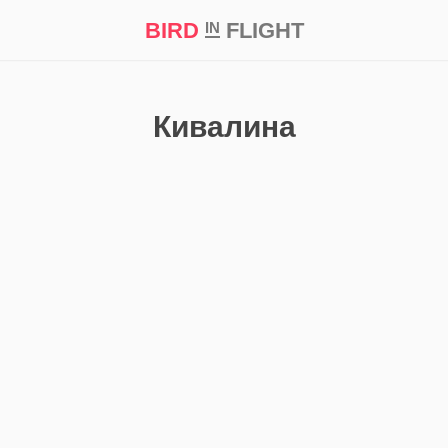
BIRD
FLIGHT
IN
кт
Репортаж
Кивалина