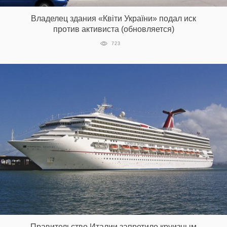
Владелец здания «Квіти України» подал иск
против активиста (обновляется)
EN
UA
723
Правительство Италии запретило круизным