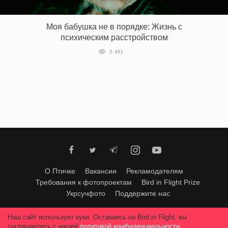
‘21
Моя бабушка не в порядке: Жизнь с
Фотопроект
психическим расстройством
3 461
Репортаж
Партнерский
материал
О
птичке
Рекламодателям
О Птичке
Вакансии
Рекламодателям
Требования к фотопроектам
Bird in Flight Prize
Укрсучфото
Поддержите нас
Любое использование материалов допускается только с согласия
Наш сайт использует куки. Оставаясь на Bird in Flight, вы
редакции
.
© 2026, Bird In Flight.
соглашаетесь с нашей
политикой конфиденциальности
.