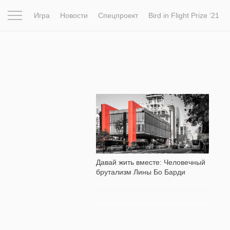
Игра
Новости
Спецпроект
Bird in Flight Prize ‘21
Вдохновение
Почему это шедевр
Мир
Фотопрое
2 230
Давай жить вместе: Человечный
брутализм Лины Бо Барди