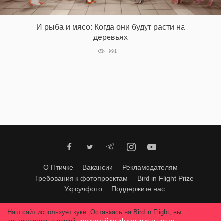
‘21
И рыба и мясо: Когда они будут расти на
Фотопроект
деревьях
991
Репортаж
Партнерский
материал
О
птичке
Рекламодателям
О Птичке
Вакансии
Рекламодателям
Требования к фотопроектам
Bird in Flight Prize
Укрсучфото
Поддержите нас
Любое использование материалов допускается только с согласия
Наш сайт использует куки. Оставаясь на Bird in Flight, вы
редакции
.
© 2026, Bird In Flight.
соглашаетесь с нашей
политикой конфиденциальности
.