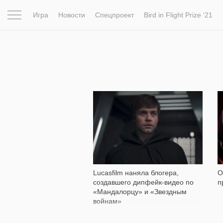
Игра
Новости
Спецпроект
Bird in Flight Prize ‘21
Вдохновение
Почему это шедевр
Мир
Фотопрое
3 206
Lucasfilm наняла блогера,
О
создавшего дипфейк-видео по
п
«Мандалорцу» и «Звездным
войнам»