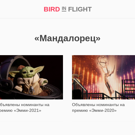
BIRD
FLIGHT
IN
кт
Репортаж
«Мандалорец»
289
595
бъявлены номинанты на
Объявлены номинанты на
ремию «Эмми-2021»
премию «Эмми-2020»