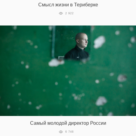
Смысл жизни в Териберке
2 922
EN
UA
Самый молодой директор России
6 746