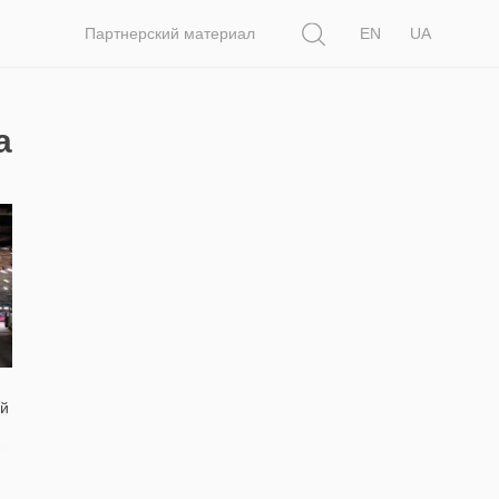
Поиск
Партнерский материал
EN
UA
а
ий