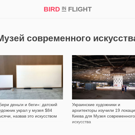
BIRD
FLIGHT
IN
кт
Репортаж
Музей современного искусств
1 771
1 223
Бери деньги и беги»: датский
Украинские художники и
удожник украл у музея $84
архитекторы изучили 19 локац
ысячи, назвав это искусством
Киева для Музея современного
искусства