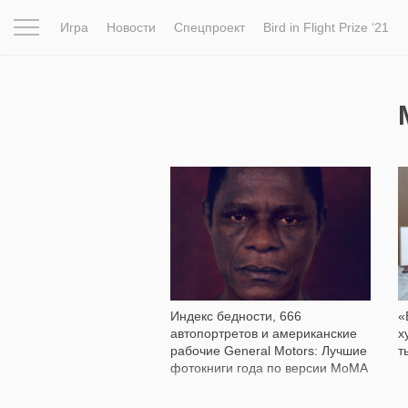
Игра
Новости
Спецпроект
Bird in Flight Prize ‘21
Вдохновение
Почему это шедевр
Мир
Фотопрое
852
Индекс бедности, 666
«
автопортретов и американские
х
рабочие General Motors: Лучшие
т
фотокниги года по версии MoMA