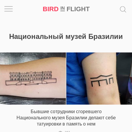
BIRD
FLIGHT
IN
Вдохновение
Национальный музей Бразилии
Почему
это
шедевр
Мир
Игра
Новости
Бывшие сотрудники сгоревшего
Bird
Национального музея Бразилии делают себе
in
татуировки в память о нем
Flight
Prize