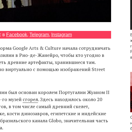
с в
Facebook
,
Telegram
,
Instagram
орма Google Arts & Culture начала сотрудничать
зилии в Рио-де-Жанейро, чтобы кто угодно в
еть древние артефакты, хранившиеся там.
о виртуально с помощью изображений Street
ии был основан королем Португалии Жуаном II
8-го музей
сгорел
. Здесь находилось около 20
в, в том числе самый древний скелет,
, кости динозавров, египетские и индейские
разильского канала Globo, значительная часть
а.