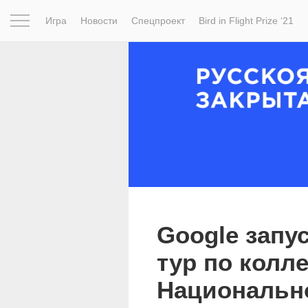
Игра
Новости
Спецпроект
Bird in Flight Prize ‘21
Вдохновение
Почему это шедевр
Мир
Фотопрое
Google запу
тур по колл
Национальн