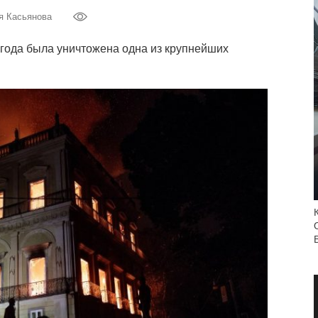
я Касьянова
 года была уничтожена одна из крупнейших