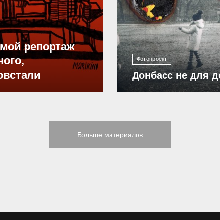
12 304
ямой репортаж
ного,
Фотопроект
овстали
Донбасс не для д
Больше материалов