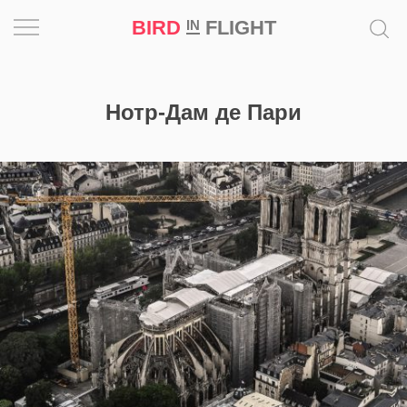
BIRD
FLIGHT
IN
Вдохновение
Нотр-Дам де Пари
Почему
это
шедевр
Мир
Игра
Новости
Bird
in
Flight
Prize