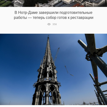
‘21
В Нотр-Даме завершили подготовительные
Фотопроект
работы — теперь собор готов к реставрации
358
Репортаж
Партнерский
материал
О
птичке
Рекламодателям