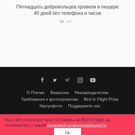
‘21
Пятнадцать добровольцев провели в пещере
40 дней без телефона и часов
Фотопроект
737
Репортаж
Партнерский
материал
О
птичке
О Птичке
Вакансии
Рекламодателям
Рекламодателям
Требования к фотопроектам
Bird in Flight Prize
Укрсучфото
Поддержите нас
Любое использование материалов допускается только с согласия
Наш сайт использует куки. Оставаясь на Bird in Flight, вы
редакции
.
© 2026, Bird In Flight.
соглашаетесь с нашей
политикой конфиденциальности
.
Все права защищены.
Ок