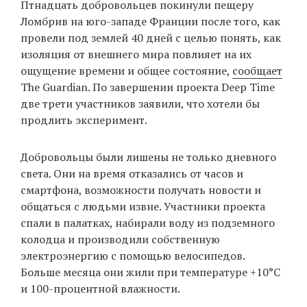
Птнадцать добровольцев покинули пещеру
‘21
Ломбрив на юго-западе Франции после того, как
провели под землей 40 дней с целью понять, как
Фотопроект
изоляция от внешнего мира повлияет на их
ощущение времени и общее состояние,
сообщает
Репортаж
The Guardian. По завершении проекта Deep Time
две трети участников заявили, что хотели бы
Партнерский
продлить эксперимент.
материал
Добровольцы были лишены не только дневного
О
света. Они на время отказались от часов и
птичке
смартфона, возможности получать новости и
общаться с людьми извне. Участники проекта
Рекламодателям
спали в палатках, набирали воду из подземного
колодца и производили собственную
электроэнергию с помощью велосипедов.
Больше месяца они жили при температуре +10°C
и 100-процентной влажности.