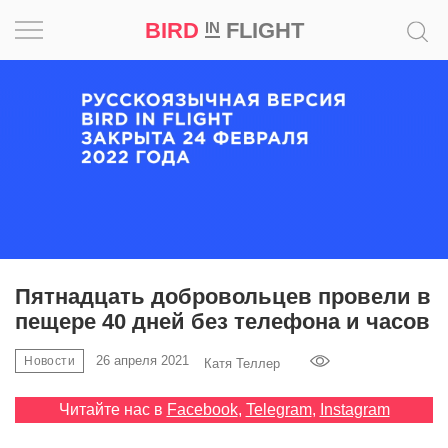
BIRD
FLIGHT
IN
Вдохновение
Почему
это
шедевр
Мир
Игра
Пятнадцать добровольцев провели в
пещере 40 дней без телефона и часов
Новости
26 апреля 2021
Новости
Катя Теллер
Bird
in
Читайте нас в
Facebook
,
Telegram
,
Instagram
Flight
Prize