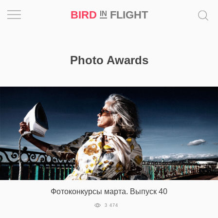
BIRD
FLIGHT
IN
Вдохновение
Photo Awards
Почему
это
шедевр
Мир
Игра
Новости
Bird
Фотоконкурсы марта. Выпуск 40
in
Flight
3 474
Prize