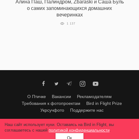
Алина Паш, Палиндром, Zbaraski и Саша Буль
‘21
о самих запоминающихся домашних
вечеринках
Фотопроект
1 137
Репортаж
Партнерский
материал
О
птичке
О Птичке
Вакансии
Рекламодателям
Рекламодателям
Требования к фотопроектам
Bird in Flight Prize
Укрсучфото
Поддержите нас
Любое использование материалов допускается только с согласия
Наш сайт использует куки. Оставаясь на Bird in Flight, вы
редакции
.
© 2026, Bird In Flight.
соглашаетесь с нашей
политикой конфиденциальности
.
Все права защищены.
Ок