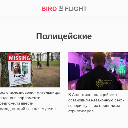
BIRD
FLIGHT
IN
кт
Репортаж
Полицейские
7 948
1 600
осле исчезновения жительницы
В Аргентине полицейские
ондона в парламенте
остановили незаконную секс-
редложили ввести
вечеринку — их приняли за
омендантский час для мужчин
стриптизеров