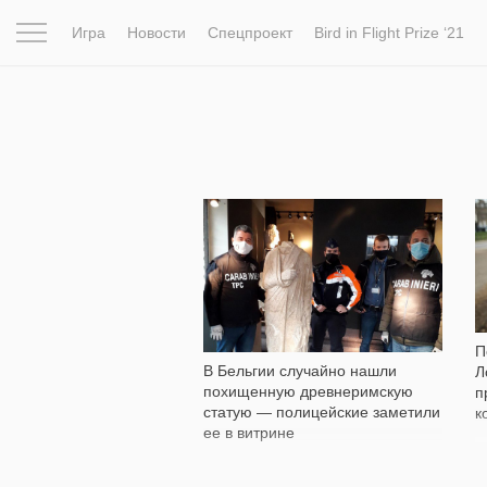
Игра
Новости
Спецпроект
Bird in Flight Prize ‘21
Вдохновение
Почему это шедевр
Мир
Фотопрое
466
П
В Бельгии случайно нашли
Л
похищенную древнеримскую
п
статую — полицейские заметили
к
ее в витрине