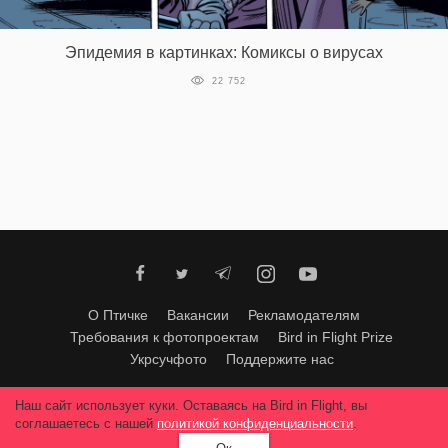
‘21
Эпидемия в картинках: Комиксы о вирусах
Фотопроект
22 752
Репортаж
Партнерский
материал
О
птичке
О Птичке
Вакансии
Рекламодателям
Рекламодателям
Требования к фотопроектам
Bird in Flight Prize
Укрсучфото
Поддержите нас
Любое использование материалов допускается только с согласия
Наш сайт использует куки. Оставаясь на Bird in Flight, вы
редакции
.
© 2026, Bird In Flight.
соглашаетесь с нашей
политикой конфиденциальности
.
Все права защищены.