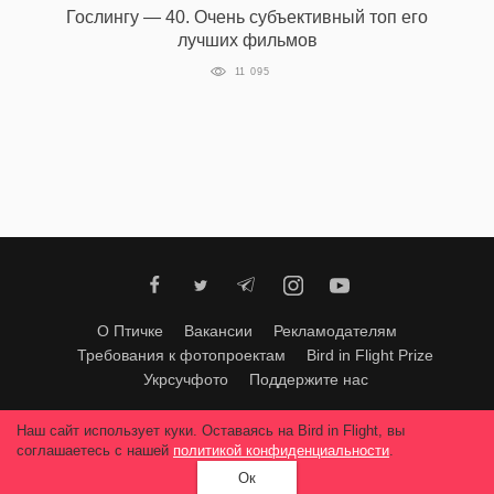
Гослингу — 40. Очень субъективный топ его
лучших фильмов
11 095
EN
UA
О Птичке
Вакансии
Рекламодателям
Требования к фотопроектам
Bird in Flight Prize
Укрсучфото
Поддержите нас
Любое использование материалов допускается только с согласия
Наш сайт использует куки. Оставаясь на Bird in Flight, вы
редакции
.
© 2026, Bird In Flight.
соглашаетесь с нашей
политикой конфиденциальности
.
Все права защищены.
Ок