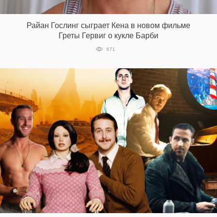
‘21
Райан Гослинг сыграет Кена в новом фильме
Фотопроект
Греты Гервиг о кукле Барби
671
Репортаж
Партнерский
материал
О
птичке
Рекламодателям