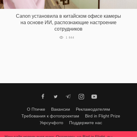
‘21
Canon установила в китайском офисе камеры
Фотопроект
на основе ИИ, распознающие настроение
сотрудников
Репортаж
1 844
Партнерский
материал
О
птичке
Рекламодателям
О Птичке
Вакансии
Рекламодателям
Требования к фотопроектам
Bird in Flight Prize
Укрсучфото
Поддержите нас
Любое использование материалов допускается только с согласия
Наш сайт использует куки. Оставаясь на Bird in Flight, вы