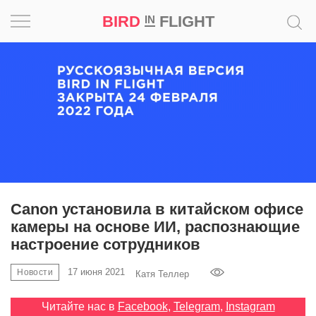
BIRD
FLIGHT
IN
Вдохновение
Почему
это
шедевр
Мир
Игра
Canon установила в китайском офисе
камеры на основе ИИ, распознающие
Новости
настроение сотрудников
Bird
17 июня 2021
Новости
Катя Теллер
in
Flight
Читайте нас в
Facebook
,
Telegram
,
Instagram
Prize