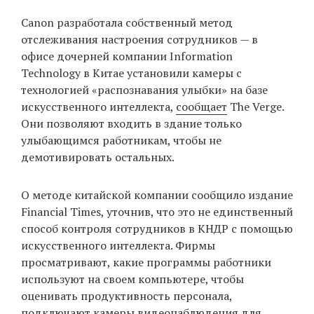
‘21
Canon разработала собственный метод
отслеживания настроения сотрудников — в
Фотопроект
офисе дочерней компании Information
Technology в Китае установили камеры с
Репортаж
технологией «распознавания улыбки» на базе
искусственного интеллекта,
сообщает
The Verge.
Партнерский
Они позволяют входить в здание только
материал
улыбающимся работникам, чтобы не
демотивировать остальных.
О
птичке
О методе китайской компании сообщило издание
Financial Times, уточнив, что это не единственный
Рекламодателям
способ контроля сотрудников в КНДР с помощью
искусственного интеллекта. Фирмы
просматривают, какие программы работники
используют на своем компьютере, чтобы
оценивать продуктивность персонала,
подключают камеры видеонаблюдения для