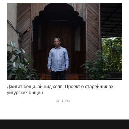
Джигит-бещи, ай нид хелп: Проект о старейшинах
уйгурских общин
1 463