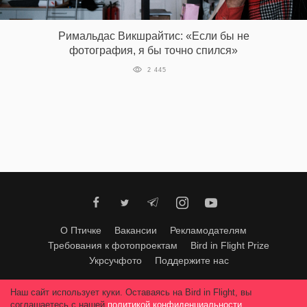
‘21
Римальдас Викшрайтис: «Если бы не
Фотопроект
фотография, я бы точно спился»
2 445
Репортаж
Партнерский
материал
О
птичке
Рекламодателям
О Птичке
Вакансии
Рекламодателям
Требования к фотопроектам
Bird in Flight Prize
Укрсучфото
Поддержите нас
Любое использование материалов допускается только с согласия
Наш сайт использует куки. Оставаясь на Bird in Flight, вы
редакции
.
© 2026, Bird In Flight.
соглашаетесь с нашей
политикой конфиденциальности
.