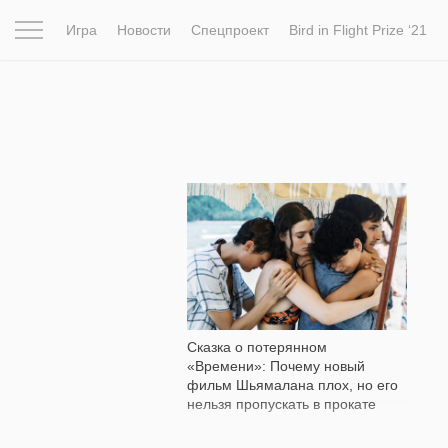
Игра
Новости
Спецпроект
Bird in Flight Prize ‘21
Вдохновение
Почему это шедевр
Мир
Фотопрое
12 030
Сказка о потерянном
«Времени»: Почему новый
фильм Шьямалана плох, но его
нельзя пропускать в прокате