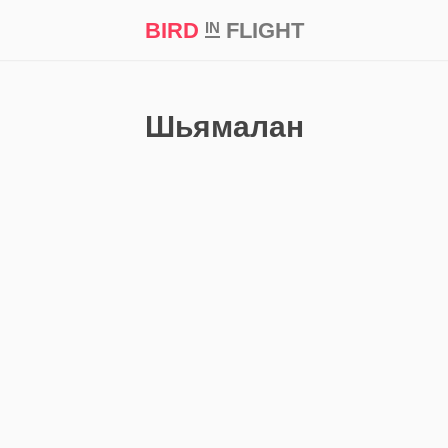
BIRD
FLIGHT
IN
кт
Репортаж
Шьямалан