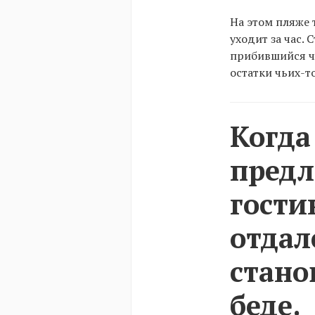
На этом пляже
уходит за час. 
прибившийся чу
остатки чьих-т
Когда
предл
гости
отдал
стано
беде.