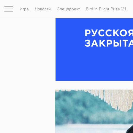
Игра
Новости
Спецпроект
Bird in Flight Prize ‘21
Вдохновение
Почему это шедевр
Мир
Фотопрое