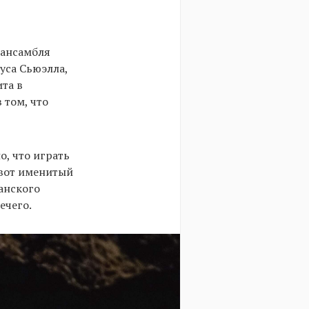
 ансамбля
уса Сьюэлла,
та в
 том, что
о, что играть
 вот именитый
анского
ечего.