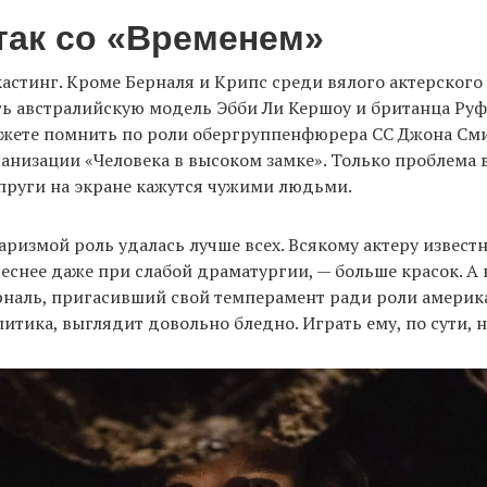
 так со «Временем»
астинг. Кроме Берналя и Крипс среди вялого актерского
ь австралийскую модель Эбби Ли Кершоу и британца Руф
ожете помнить по роли обергруппенфюрера СС Джона Сми
анизации «Человека в высоком замке». Только проблема в
пруги на экране кажутся чужими людьми.
харизмой роль удалась лучше всех. Всякому актеру известн
еснее даже при слабой драматургии, — больше красок. А
рналь, пригасивший свой темперамент ради роли америк
литика, выглядит довольно бледно. Играть ему, по сути, н