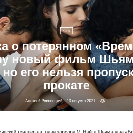
Кино
ка о потерянном «Врем
му новый фильм Шьям
 но его нельзя пропус
прокате
Алексей Росовецкий
13 августа 2021
ческий триллер на грани хоррора М. Найта Шьямалана «В