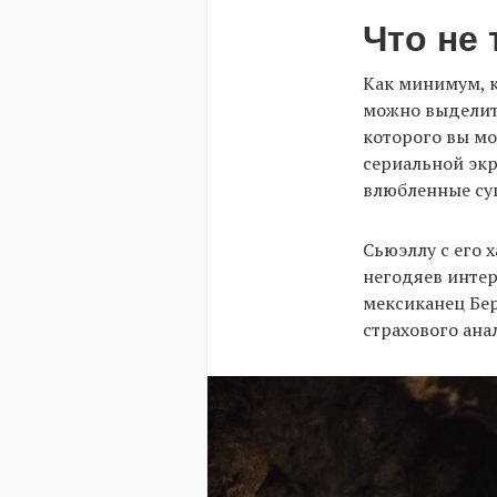
Что не
Как минимум, к
можно выделит
которого вы м
сериальной экр
влюбленные су
Сьюэллу с его 
негодяев интер
мексиканец Бе
страхового ана