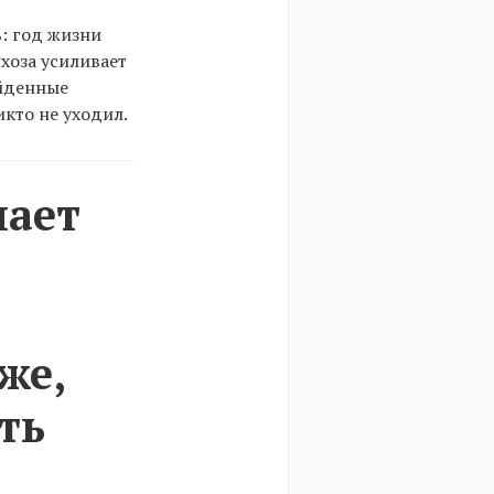
: год жизни
ихоза усиливает
айденные
икто не уходил.
мает
же,
ть