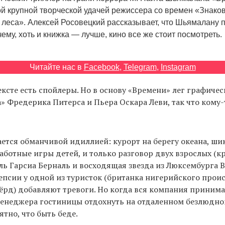
й крупной творческой удачей режиссера со времен «Знаков
 леса». Алексей Росовецкий рассказывает, что Шьямалану 
чему, хоть и книжка — лучше, кино все же стоит посмотреть.
Читайте нас в
Facebook
,
Telegram
,
Instagram
ексте есть спойлеры. Но в основу «Времени» лег графиче
а» Фредерика Питерса и Пьера Оскара Леви, так что кому
ется обманчивой идиллией: курорт на берегу океана, ши
заботные игры детей, и только разговор двух взрослых (к
ь Гарсиа Берналь и восходящая звезда из Люксембурга В
псии у одной из туристок (британка нигерийского про
рд) добавляют тревоги. Но когда вся компания принима
енеджера гостиницы отдохнуть на отдаленном безлюдно
ятно, что быть беде.