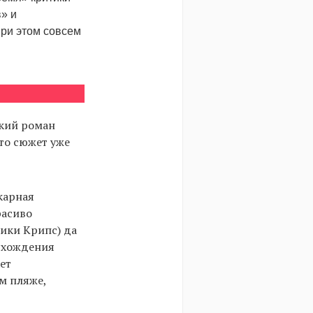
» и
при этом совсем
ский роман
-то сюжет уже
карная
расиво
ики Крипс) да
исхождения
ет
м пляже,