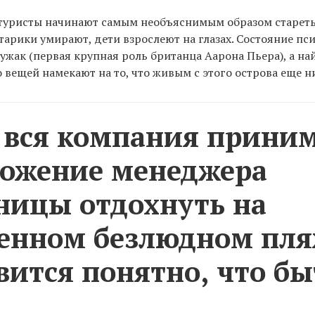
 туристы начинают самым необъяснимым образом стареть
Старики умирают, дети взрослеют на глазах. Состояние пс
жак (первая крупная роль британца Аарона Пьера), а н
о вещей намекают на то, что живым с этого острова еще н
 вся компания прини
ожение менеджера
ницы отдохнуть на
енном безлюдном пля
вится понятно, что бы