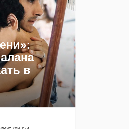
ени»:
алана
кать в
ремя» критики