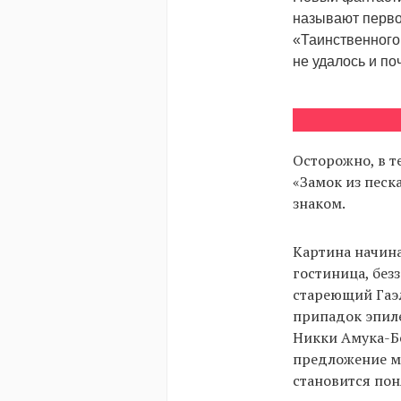
называют перво
«Таинственного
не удалось и по
Осторожно, в т
«Замок из песк
знаком.
Картина начина
гостиница, без
стареющий Гаэл
припадок эпиле
Никки Амука-Бё
предложение м
становится пон