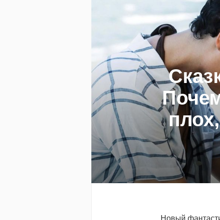
Сказ
Поче
плох,
Новый фантасти