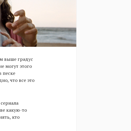
ем выше градус
не могут этого
в песке
но, что все это
 сериала
ве какую-то
нять, кто