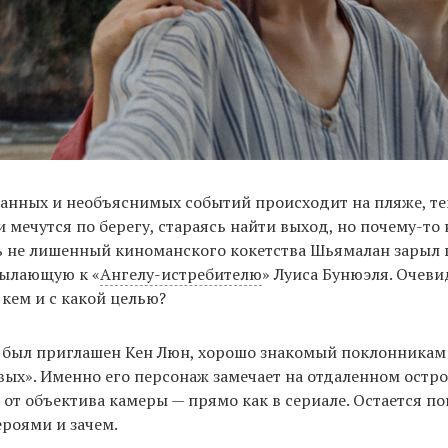
анных и необъяснимых событий происходит на пляже, т
и мечутся по берегу, стараясь найти выход, но почему-то 
ь не лишенный киноманского кокетства Шьямалан зарыл 
сылающую к «
Ангелу-истребителю
» Луиса Бунюэля. Очевид
 кем и с какой целью?
м был приглашен Кен Люн, хорошо знакомый поклонникам
вых». Именно его персонаж замечает на отдаленном остро
 от объектива камеры — прямо как в сериале. Остается по
ероями и зачем.