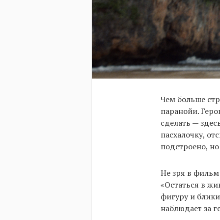
Чем больше стр
паранойи. Геро
сделать — здес
пасхалочку, от
подстроено, но
Не зря в филь
«Остаться в жи
фигуру и блики
наблюдает за г