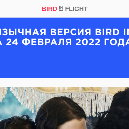
BIRD
FLIGHT
IN
кт
Репортаж