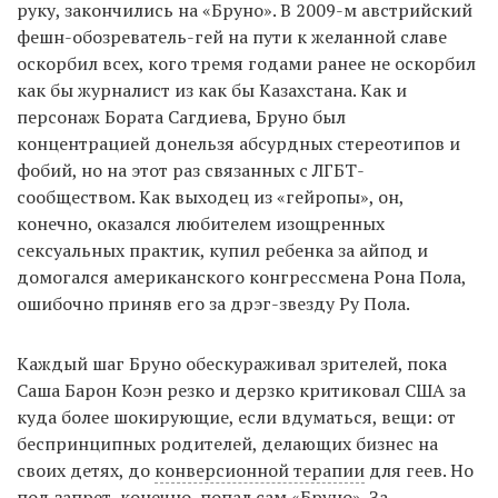
руку, закончились на «Бруно». В 2009-м австрийский
фешн-обозреватель-гей на пути к желанной славе
оскорбил всех, кого тремя годами ранее не оскорбил
как бы журналист из как бы Казахстана. Как и
персонаж Бората Сагдиева, Бруно был
концентрацией донельзя абсурдных стереотипов и
фобий, но на этот раз связанных с ЛГБТ-
сообществом. Как выходец из «гейропы», он,
конечно, оказался любителем изощренных
сексуальных практик, купил ребенка за айпод и
домогался американского конгрессмена Рона Пола,
ошибочно приняв его за дрэг-звезду Ру Пола.
Каждый шаг Бруно обескураживал зрителей, пока
Саша Барон Коэн резко и дерзко критиковал США за
куда более шокирующие, если вдуматься, вещи: от
беспринципных родителей, делающих бизнес на
своих детях, до
конверсионной терапии
для геев. Но
под запрет, конечно, попал сам «Бруно». За