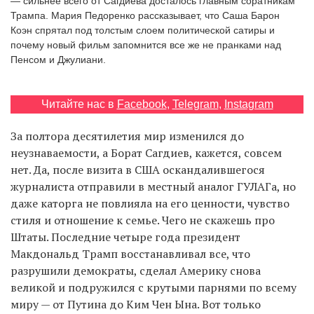
— сильнее всего от Сагдиева досталось главным соратникам
Трампа. Мария Педоренко рассказывает, что Саша Барон
Коэн спрятал под толстым слоем политической сатиры и
почему новый фильм запомнится все же не пранками над
EN
UA
Пенсом и Джулиани.
Читайте нас в
Facebook
,
Telegram
,
Instagram
За полтора десятилетия мир изменился до
неузнаваемости, а Борат Сагдиев, кажется, совсем
нет. Да, после визита в США оскандалившегося
журналиста отправили в местный аналог ГУЛАГа, но
даже каторга не повлияла на его ценности, чувство
стиля и отношение к семье. Чего не скажешь про
Штаты. Последние четыре года президент
Макдональд Трамп восстанавливал все, что
разрушили демократы, сделал Америку снова
великой и подружился с крутыми парнями по всему
миру — от Путина до Ким Чен Ына. Вот только