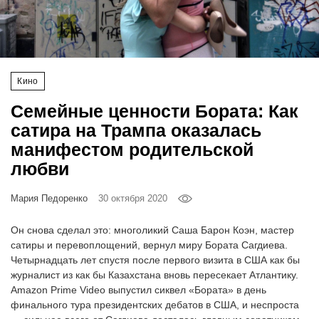
‘21
Фотопроект
Кино
Репортаж
Семейные ценности Бората: Как
Партнерский
сатира на Трампа оказалась
материал
манифестом родительской
любви
О
птичке
Мария Педоренко
30 октября 2020
Рекламодателям
Он снова сделал это: многоликий Саша Барон Коэн, мастер
сатиры и перевоплощений, вернул миру Бората Сагдиева.
Четырнадцать лет спустя после первого визита в США как бы
журналист из как бы Казахстана вновь пересекает Атлантику.
Amazon Prime Video выпустил сиквел «Бората» в день
финального тура президентских дебатов в США, и неспроста