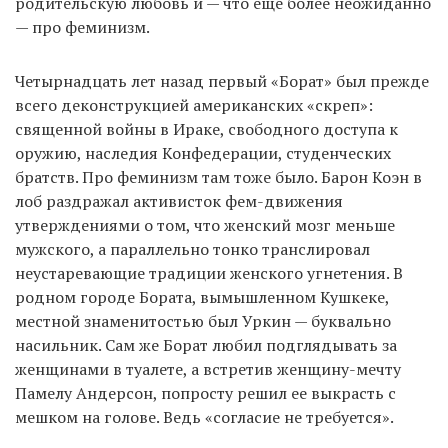
родительскую любовь и — что еще более неожиданно
— про феминизм.
Четырнадцать лет назад первый «Борат» был прежде
всего деконструкцией американских «скреп»:
священной войны в Ираке, свободного доступа к
оружию, наследия Конфедерации, студенческих
братств. Про феминизм там тоже было. Барон Коэн в
лоб раздражал активисток фем-движения
утверждениями о том, что женский мозг меньше
мужского, а параллельно тонко транслировал
неустаревающие традиции женского угнетения. В
родном городе Бората, вымышленном Кушкеке,
местной знаменитостью был Уркин — буквально
насильник. Сам же Борат любил подглядывать за
женщинами в туалете, а встретив женщину-мечту
Памелу Андерсон, попросту решил ее выкрасть с
мешком на голове. Ведь «согласие не требуется».