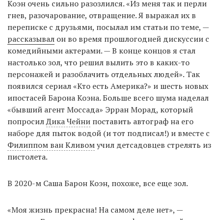
Коэн очень сильно разозлился. «Из меня так и перли
гнев, разочарование, отвращение. Я выражал их в
переписке с друзьями, посылал им статьи по теме, —
рассказывал
он во время прошлогодней дискуссии с
комедийными актерами. — В конце концов я стал
настолько зол, что решил вылить это в каких-то
персонажей и разоблачить отдельных людей». Так
появился сериал «Кто есть Америка?» и шесть новых
ипостасей Барона Коэна. Больше всего шума наделал
«бывший агент Моссада» Эрран Морад, который
попросил
Дика Чейни
поставить автограф на его
наборе для пыток водой (и тот подписал!) и вместе с
Филиппом ван Кливом
учил детсадовцев стрелять из
пистолета.
В 2020-м Саша Барон Коэн, похоже, все еще зол.
«Моя жизнь прекрасна! На самом деле нет», —