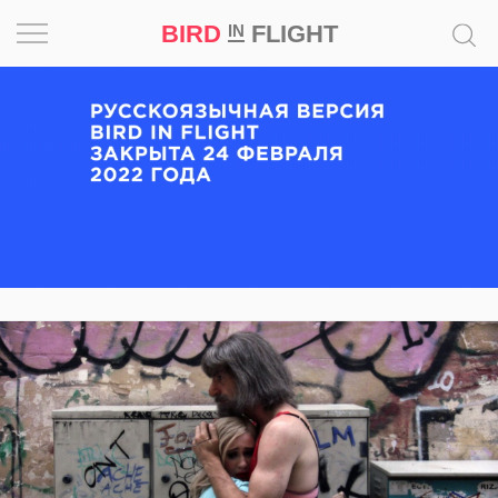
BIRD
FLIGHT
IN
Вдохновение
Почему
это
шедевр
Мир
Игра
Новости
Bird
in
Flight
Prize