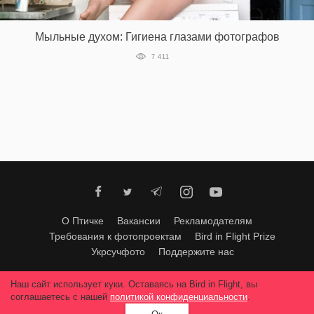
‘21
Мыльные духом: Гигиена глазами фотографов
Фотопроект
7 411
Репортаж
Партнерский
материал
О
птичке
О Птичке
Вакансии
Рекламодателям
Рекламодателям
Требования к фотопроектам
Bird in Flight Prize
Укрсучфото
Поддержите нас
Любое использование материалов допускается только с согласия
Наш сайт использует куки. Оставаясь на Bird in Flight, вы
редакции
.
© 2026, Bird In Flight.
соглашаетесь с нашей
политикой конфиденциальности
.
Все права защищены.