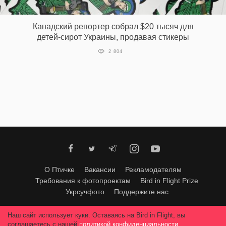
‘21
Канадский репортер собрал $20 тысяч для
Фотопроект
детей-сирот Украины, продавая стикеры
2 804
Репортаж
Партнерский
материал
О
птичке
Рекламодателям
О Птичке
Вакансии
Рекламодателям
Требования к фотопроектам
Bird in Flight Prize
Укрсучфото
Поддержите нас
Любое использование материалов допускается только с согласия
Наш сайт использует куки. Оставаясь на Bird in Flight, вы
редакции
.
© 2026, Bird In Flight.
соглашаетесь с нашей
политикой конфиденциальности
.