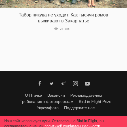
‘21
Табор никуда не уходит: Как тысячи ромов
Фотопроект
выживают в Закарпатье
24 885
Репортаж
Партнерский
материал
О
птичке
Рекламодателям
О Птичке
Вакансии
Рекламодателям
Требования к фотопроектам
Bird in Flight Prize
Укрсучфото
Поддержите нас
Любое использование материалов допускается только с согласия
Наш сайт использует куки. Оставаясь на Bird in Flight, вы
редакции
.
© 2026, Bird In Flight.
соглашаетесь с нашей
политикой конфиденциальности
.