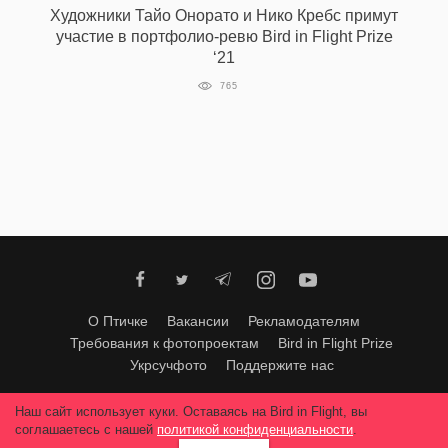
Художники Тайо Онорато и Нико Кребс примут
участие в портфолио-ревю Bird in Flight Prize
‘21
EN
UA
765
О Птичке
Вакансии
Рекламодателям
Требования к фотопроектам
Bird in Flight Prize
Укрсучфото
Поддержите нас
Любое использование материалов допускается только с согласия
Наш сайт использует куки. Оставаясь на Bird in Flight, вы
редакции
.
© 2026, Bird In Flight.
соглашаетесь с нашей
политикой конфиденциальности
.
Все права защищены.