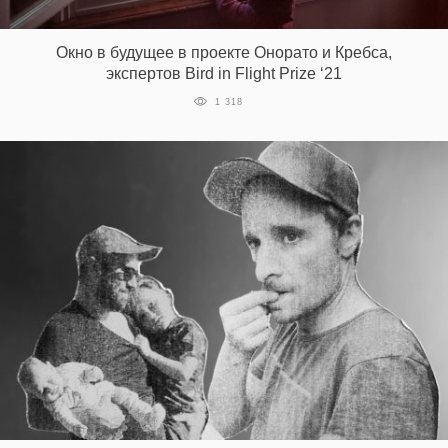
‘21
Окно в будущее в проекте Онорато и Кребса,
Фотопроект
экспертов Bird in Flight Prize ‘21
1 318
Репортаж
Партнерский
материал
О
птичке
Рекламодателям