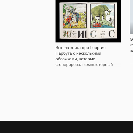
1 019
G
к
Вышла книга про Георгия
н
Нарбута с несколькими
обложками, которые
сгенерировал компьютерный
алгоритм