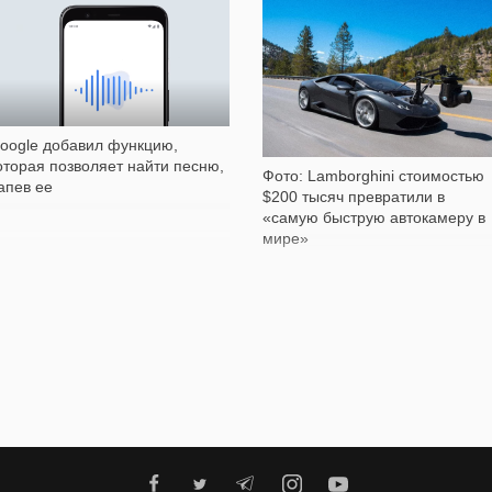
23 449
1 056
oogle добавил функцию,
оторая позволяет найти песню,
Фото: Lamborghini стоимостью
апев ее
$200 тысяч превратили в
«самую быструю автокамеру в
мире»