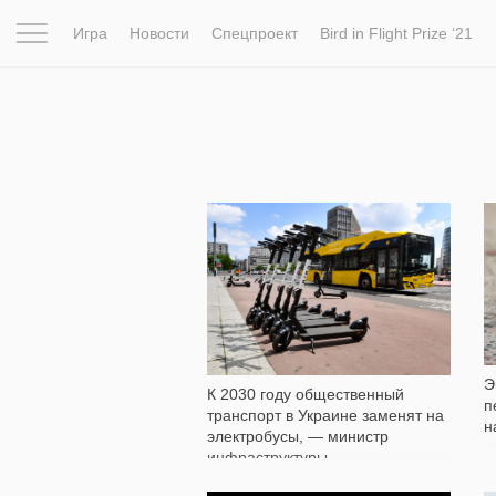
Игра
Новости
Спецпроект
Bird in Flight Prize ‘21
Вдохновение
Почему это шедевр
Мир
Фотопрое
286
Э
К 2030 году общественный
п
транспорт в Украине заменят на
н
электробусы, — министр
инфраструктуры