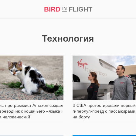
BIRD
FLIGHT
IN
кт
Репортаж
Технология
9 165
4 474
В США протестировали первый
кс-программист Amazon создал
гиперлуп-поезд с пассажирами
ереводчик с кошачьего «языка»
на борту
а человеческий