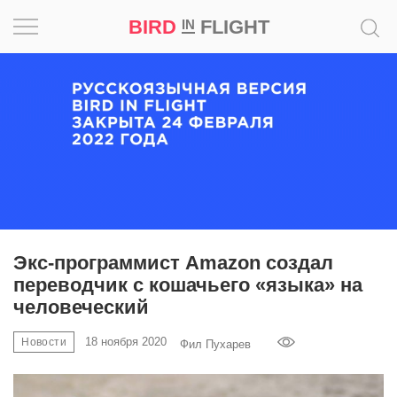
BIRD
FLIGHT
IN
Вдохновение
Почему
это
шедевр
Мир
Игра
Экс-программист Amazon создал
переводчик с кошачьего «языка» на
Новости
человеческий
Bird
18 ноября 2020
Новости
Фил Пухарев
in
Flight
Prize