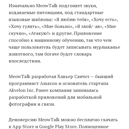
Изначально MeowTalk подгоняет звуки,
издаваемые питомцами, под стандартные
языковые шаблоны: «Я люблю тебя», «Хочу есть»,
EN
UA
«Хочу гулять», «Мне больно», «Я злой/-ая», «Мне
скучно», «Атакую!» и другие. Приложение
способно к машинному обучению, так что чем
чаще пользователь будет записывать мурлыканье
животного, там богаче будет словарь
впоследствии.
MeowTalk разработал Хавьер Санчез — бывший
программист Amazon и основатель стартапа
Akvelon Inc. Ранее компания занималась
разработкой приложений для мобильной
фотографии и связи.
Демоверсию MeowTalk можно бесплатно скачать
в
App Store
и
Google Play Store
. Полноценное