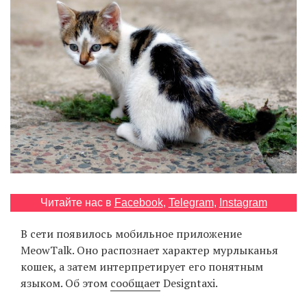
‘21
Фотопроект
Репортаж
Партнерский
материал
О
птичке
Читайте нас в
Facebook
,
Telegram
,
Instagram
Рекламодателям
В сети появилось мобильное приложение
MeowTalk. Оно распознает характер мурлыканья
кошек, а затем интерпретирует его понятным
языком. Об этом
сообщает
Designtaxi.