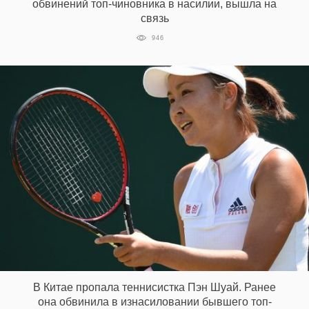
обвинений топ-чиновника в насилии, вышла на
связь
946
В Китае пропала теннисистка Пэн Шуай. Ранее
она обвинила в изнасиловании бывшего топ-