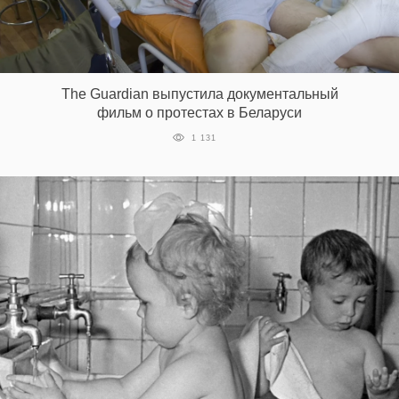
EN
UA
The Guardian выпустила документальный
фильм о протестах в Беларуси
1 131