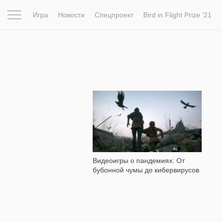
Игра
Новости
Спецпроект
Bird in Flight Prize ‘21
Вдохновение
Почему это шедевр
Мир
Фотопрое
1 453
Видеоигры о пандемиях: От
бубонной чумы до кибервирусов