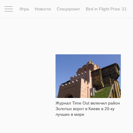
Игра
Новости
Спецпроект
Bird in Flight Prize ‘21
Вдохновение
Почему это шедевр
Мир
Фотопрое
523
Журнал Time Out включил район
Золотых ворот в Киеве в 20-ку
лучших в мире