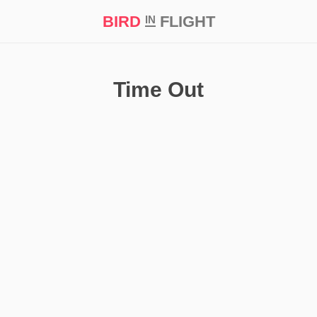
BIRD
FLIGHT
IN
кт
Репортаж
Time Out