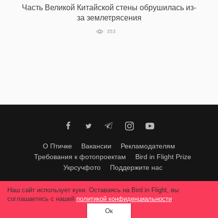
Часть Великой Китайской стены обрушилась из-
за землетрясения
353
EN
UA
О Птичке
Вакансии
Рекламодателям
Требования к фотопроектам
Bird in Flight Prize
Укрсучфото
Поддержите нас
Любое использование материалов допускается только с согласия
Наш сайт использует куки. Оставаясь на Bird in Flight, вы
редакции
.
© 2026, Bird In Flight.
соглашаетесь с нашей
политикой конфиденциальности
.
Все права защищены.
Ок