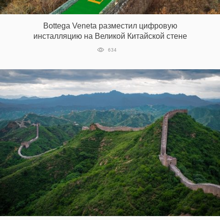
‘21
Bottega Veneta разместил цифровую
Фотопроект
инсталляцию на Великой Китайской стене
634
Репортаж
Партнерский
материал
О
птичке
Рекламодателям