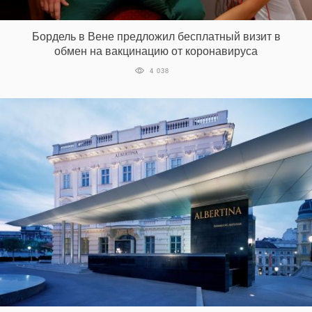
‘21
Бордель в Вене предложил бесплатный визит в
Фотопроект
обмен на вакцинацию от коронавируса
4 038
Репортаж
Партнерский
материал
О
птичке
Рекламодателям