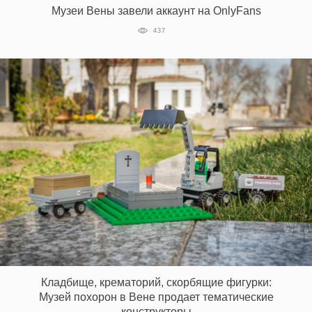
Музеи Вены завели аккаунт на OnlyFans
437
EN
UA
Кладбище, крематорий, скорбящие фигурки:
Музей похорон в Вене продает тематические
конструкторы