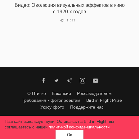
Видео: Эволюция визуальных эффектов в кино
с 1920-х годов
1 593
EN
UA
О Птичке
Вакансии
Рекламодателям
Требования к фотопроектам
Bird in Flight Prize
Укрсучфото
Поддержите нас
Любое использование материалов допускается только с согласия
Наш сайт использует куки. Оставаясь на Bird in Flight, вы
редакции
.
© 2026, Bird In Flight.
соглашаетесь с нашей
политикой конфиденциальности
.
Все права защищены.
Ок