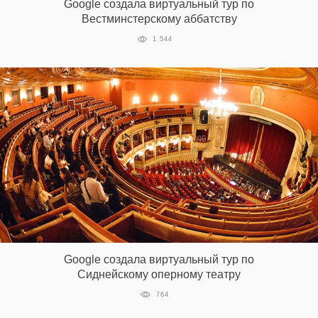
Google создала виртуальный тур по
‘21
Вестминстерскому аббатству
1 544
Фотопроект
Репортаж
Партнерский
материал
О
птичке
Рекламодателям
Google создала виртуальный тур по
Сиднейскому оперному театру
764