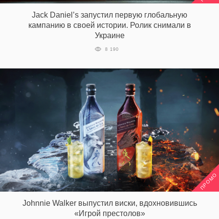
‘21
Jack Daniel’s запустил первую глобальную
кампанию в своей истории. Ролик снимали в
Фотопроект
Украине
8 190
Репортаж
Партнерский
материал
О
птичке
Рекламодателям
ПРОМО
Johnnie Walker выпустил виски, вдохновившись
«Игрой престолов»