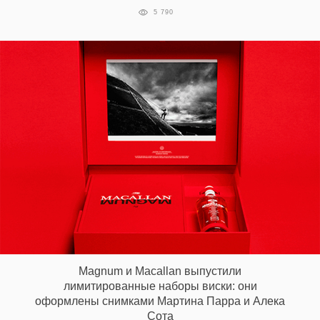
5 790
EN
UA
Magnum и Macallan выпустили
лимитированные наборы виски: они
оформлены снимками Мартина Парра и Алека
Сота