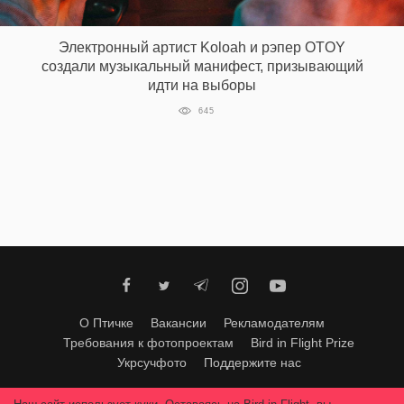
‘21
Электронный артист Koloah и рэпер OTOY
Фотопроект
создали музыкальный манифест, призывающий
идти на выборы
Репортаж
645
Партнерский
материал
О
птичке
Рекламодателям
О Птичке
Вакансии
Рекламодателям
Требования к фотопроектам
Bird in Flight Prize
Укрсучфото
Поддержите нас
Любое использование материалов допускается только с согласия