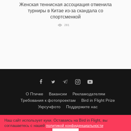
Женская теннисная ассоциация отменила
турниры в Китае из-за скандала со
спортсменкой
EN
UA
281
О Птичке
Вакансии
Рекламодателям
Требования к фотопроектам
Bird in Flight Prize
Укрсучфото
Поддержите нас
Любое использование материалов допускается только с согласия
Наш сайт использует куки. Оставаясь на Bird in Flight, вы
редакции
.
© 2026, Bird In Flight.
соглашаетесь с нашей
политикой конфиденциальности
.
Все права защищены.