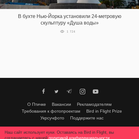
‘21
В бухте Нью-Йорка установили 24-метровую
Фотопроект
скульптуру «Душа воды»
1 724
Репортаж
Партнерский
материал
О
птичке
Рекламодателям
О Птичке
Вакансии
Рекламодателям
Требования к фотопроектам
Bird in Flight Prize
Укрсучфото
Поддержите нас
Любое использование материалов допускается только с согласия
Наш сайт использует куки. Оставаясь на Bird in Flight, вы
редакции
.
© 2026, Bird In Flight.
соглашаетесь с нашей
политикой конфиденциальности
.