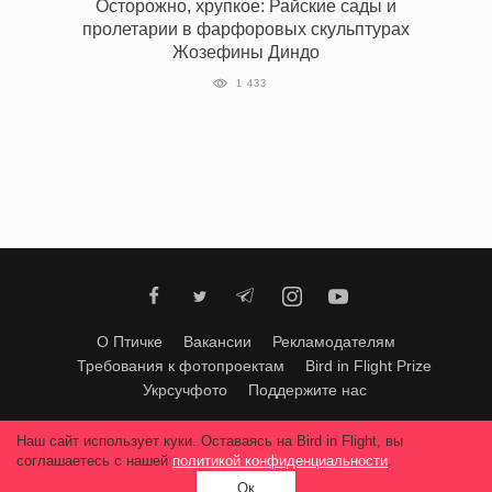
Осторожно, хрупкое: Райские сады и
‘21
пролетарии в фарфоровых скульптурах
Жозефины Диндо
Фотопроект
1 433
Репортаж
Партнерский
материал
О
птичке
О Птичке
Вакансии
Рекламодателям
Рекламодателям
Требования к фотопроектам
Bird in Flight Prize
Укрсучфото
Поддержите нас
Любое использование материалов допускается только с согласия
Наш сайт использует куки. Оставаясь на Bird in Flight, вы
редакции
.
© 2026, Bird In Flight.
соглашаетесь с нашей
политикой конфиденциальности
.
Все права защищены.
Ок