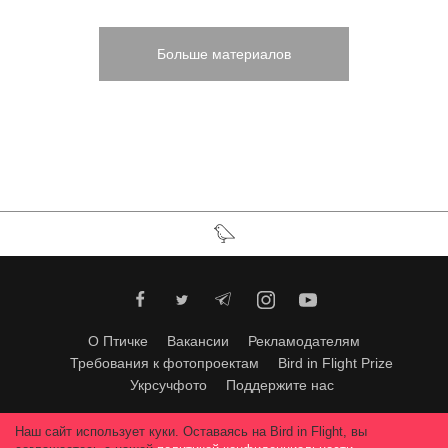
Больше материалов
О Птичке
Вакансии
Рекламодателям
Требования к фотопроектам
Bird in Flight Prize
Укрсучфото
Поддержите нас
Любое использование материалов допускается только с согласия
Наш сайт использует куки. Оставаясь на Bird in Flight, вы
редакции
.
© 2026, Bird In Flight.