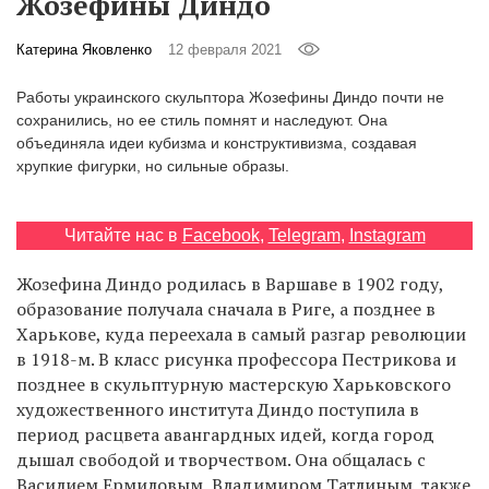
Жозефины Диндо
‘21
Катерина Яковленко
12 февраля 2021
Фотопроект
Работы украинского скульптора Жозефины Диндо почти не
сохранились, но ее стиль помнят и наследуют. Она
Репортаж
объединяла идеи кубизма и конструктивизма, создавая
хрупкие фигурки, но сильные образы.
Партнерский
материал
Читайте нас в
Facebook
,
Telegram
,
Instagram
О
Жозефина Диндо родилась в Варшаве в 1902 году,
птичке
образование получала сначала в Риге, а позднее в
Харькове, куда переехала в самый разгар революции
Рекламодателям
в 1918-м. В класс рисунка профессора Пестрикова и
позднее в скульптурную мастерскую Харьковского
художественного института Диндо поступила в
период расцвета авангардных идей, когда город
дышал свободой и творчеством. Она общалась с
Василием Ермиловым, Владимиром Татлиным, также