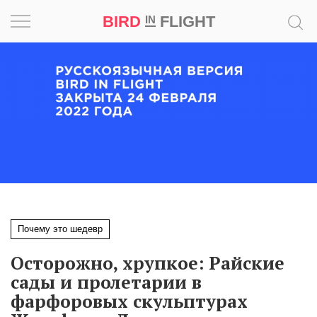
BIRD
FLIGHT
IN
Вдохновение
Почему
это
шедевр
Мир
Игра
Почему это шедевр
Новости
Осторожно, хрупкое: Райские
Bird
сады и пролетарии в
in
фарфоровых скульптурах
Flight
Prize