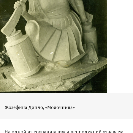
Жозефина Диндо, «Молочница»
На одной из сохранившихся репродукций узнаваем