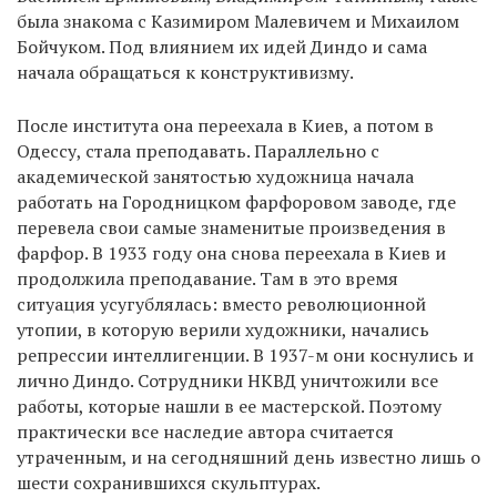
была знакома с Казимиром Малевичем и Михаилом
Бойчуком. Под влиянием их идей Диндо и сама
начала обращаться к конструктивизму.
EN
UA
После института она переехала в Киев, а потом в
Одессу, стала преподавать. Параллельно с
академической занятостью художница начала
работать на Городницком фарфоровом заводе, где
перевела свои самые знаменитые произведения в
фарфор. В 1933 году она снова переехала в Киев и
продолжила преподавание. Там в это время
ситуация усугублялась: вместо революционной
утопии, в которую верили художники, начались
репрессии интеллигенции. В 1937-м они коснулись и
лично Диндо. Сотрудники НКВД уничтожили все
работы, которые нашли в ее мастерской. Поэтому
практически все наследие автора считается
утраченным, и на сегодняшний день известно лишь о
шести сохранившихся скульптурах.