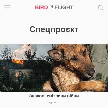
BIRD
FLIGHT
IN
Натхнення
Спецпроєкт
Фотопроєкт
Новини
Світ
Архітектура
Професія
Bird
Знакові світлини війни
in
0
Flight