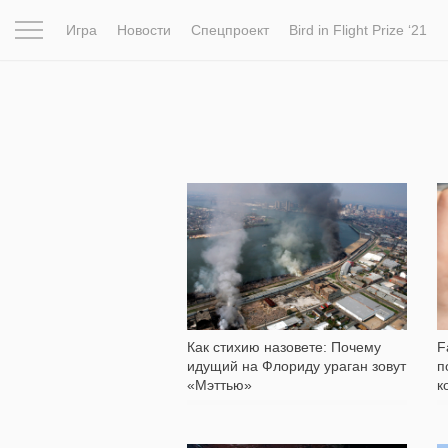
Игра
Новости
Спецпроект
Bird in Flight Prize ‘21
Вдохновение
Почему это шедевр
Мир
Фотопрое
2 619
F
Как стихию назовете: Почему
п
идущий на Флориду ураган зовут
к
«Мэттью»