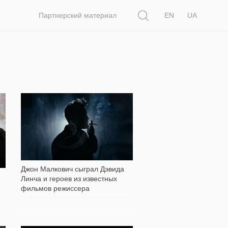
Поиск
Партнерский материал
EN
UA
417
Джон Малкович сыграл Дэвида
Линча и героев из известных
фильмов режиссера