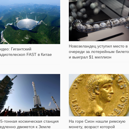
687
627
Новозеландец уступил место в
идео: Гигантский
очереди за лотерейным билет
адиотелескоп FAST в Китае
и выиграл $1 миллион
2 891
453
,5-тонная космическая станция
На горе Сион нашли римскую
едленно движется к Земле
монету, возраст которой