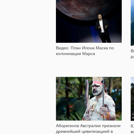
543
Видео: План Илона Маска по
В
колонизации Марса
р
972
Аборигенов Австралии признали
8
древнейшей цивилизацией в
м