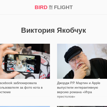
BIRD
FLIGHT
IN
кт
Репортаж
Виктория Якобчук
1 178
981
acebook заблокировала
Джордж Р.Р. Мартин и Apple
ользователя за фото кота в
выпустили интерактивную
остюме
версию романа «Игра
престолов»