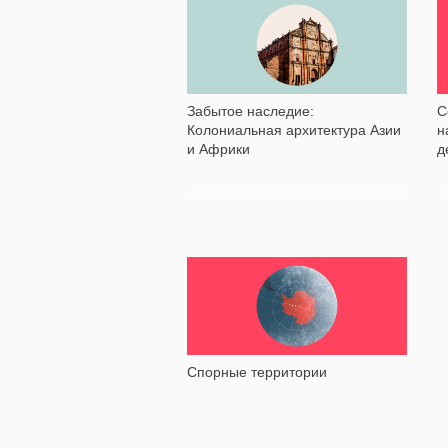
7 880
Забытое наследие:
С
Колониальная архитектура Азии
н
и Африки
д
11 245
Спорные территории