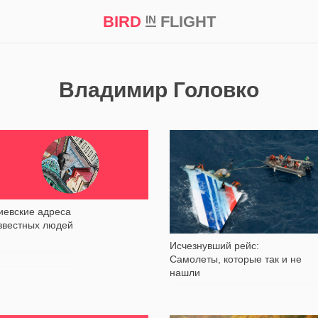
BIRD
FLIGHT
IN
кт
Репортаж
Владимир Головко
11 320
46 703
иевские адреса
звестных людей
Исчезнувший рейс:
Самолеты, которые так и не
нашли