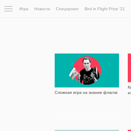
Игра
Новости
Спецпроект
Bird in Flight Prize ‘21
Вдохновение
Почему это шедевр
Мир
Фотопрое
21 744
К
Сложная игра на знание флагов
и