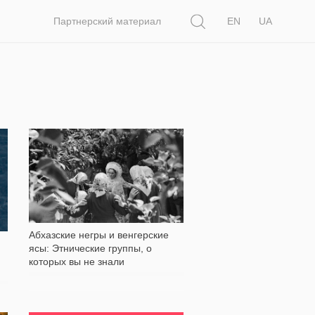
Поиск
Партнерский материал
EN
UA
17 255
Абхазские негры и венгерские
ясы: Этнические группы, о
которых вы не знали