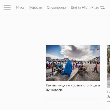
Игра
Новости
Спецпроект
Bird in Flight Prize ‘21
Вдохновение
Почему это шедевр
Мир
Фотопрое
2 945
Как выглядят мировые столицы и
их жители
Б
З
п