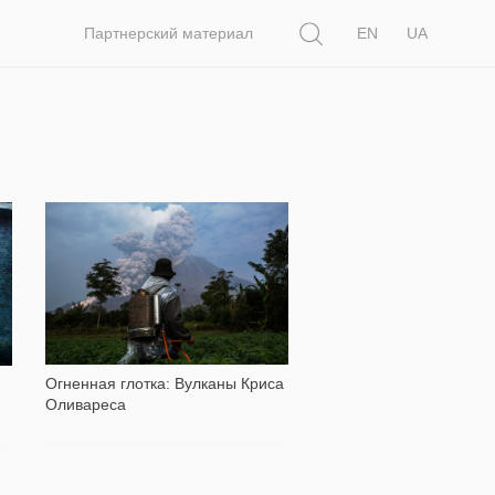
Поиск
Партнерский материал
EN
UA
3 479
Огненная глотка: Вулканы Криса
Оливареса