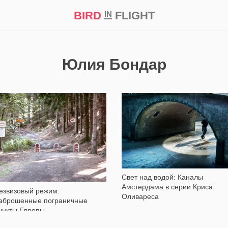
BIRD
FLIGHT
IN
кт
Репортаж
Юлия Бондар
12 695
2 451
Свет над водой: Каналы
Амстердама в серии Криса
езвизовый режим:
Оливареса
аброшенные пограничные
ункты Европы