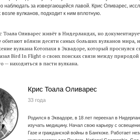
о наблюдать за извергающейся лавой. Крис Оливарес, исс
 возле вулканов, подходит к ним вплотную.
 Тоала Оливарес живёт в Нидерландах, но документируе
 обитают вблизи десяти самых больших вулканов мира, и
ение вулкана Котопахи в Эквадоре, который проснулся сп
азал Bird In Flight о своих поисках связи между природой
то — находиться в пасти вулкана.
Крис Тоала Оливарес
33 года
Родился в Эквадоре, в 18 лет переехал в Нидерла
изучать медицину. Начал свою карьеру с освещени
Газе и гражданской войны в Бангкоке. Работает н