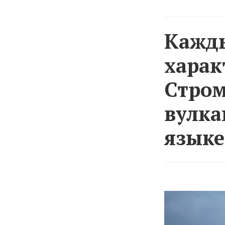
Кажды
харак
Стром
вулка
языке