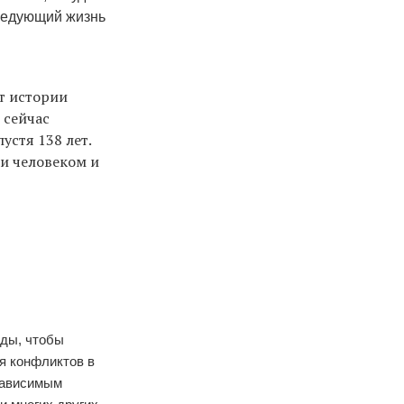
ледующий жизнь
т истории
 сейчас
устя 138 лет.
 и человеком и
нды, чтобы
я конфликтов в
езависимым