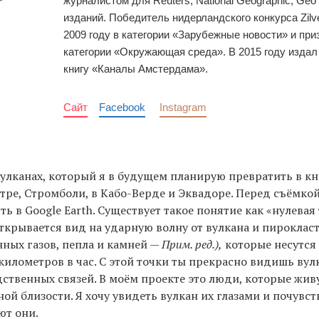
журналистом для Reuters, National Geographic, Geo
изданий. Победитель нидерландского конкурса Zilv
2009 году в категории «Зарубежные новости» и приз
категории «Окружающая среда». В 2015 году изда
книгу «Каналы Амстердама».
Сайт
Facebook
Instagram
вулканах, который я в будущем планирую превратить в кни
тре, Стромболи, в Кабо-Верде и Эквадоре. Перед съёмкой
ь в Google Earth. Существует такое понятие как «нулевая 
открывается вид на ударную волну от вулкана и пироклас
нных газов, пепла и камней —
Прим. ред.),
которые несутся 
километров в час. С этой точки ты прекрасно видишь вулк
ственных связей. В моём проекте это люди, которые живу
ой близости. Я хочу увидеть вулкан их глазами и почувст
ют они.