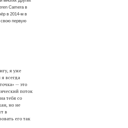
 и многих других
eren Camera в
ёр в 2014-м в
л свою первую
гу, я уже
 я всегда
точка» — это
тический поток
на тебя со
ан, но не
т в
вовать его так