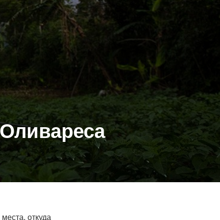
 Оливареса
места, откуда