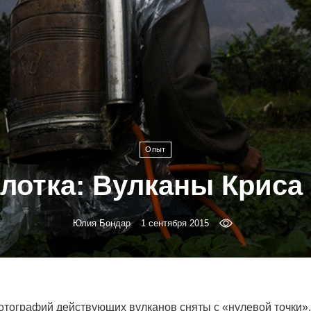
Опыт
глотка: Вулканы Криса
Юлия Бондар
1 сентября 2015
тографий действующих вулканов сняты с «нулевой точки», 