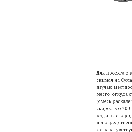
Для проекта о 
снимал на Сума
изучаю местност
место, откуда 
(смесь раскалё
скоростью 700 
видишь его род
непосредственн
же, как чувству