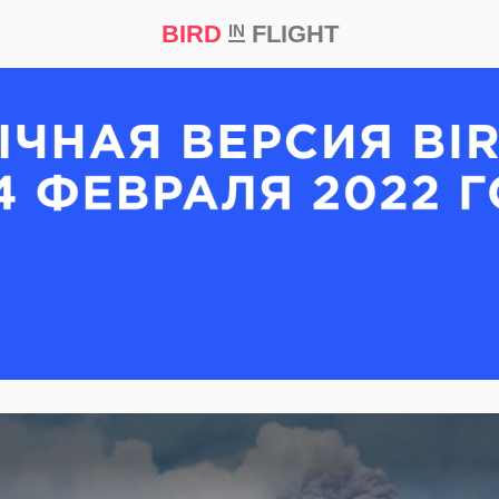
BIRD
FLIGHT
IN
кт
Репортаж