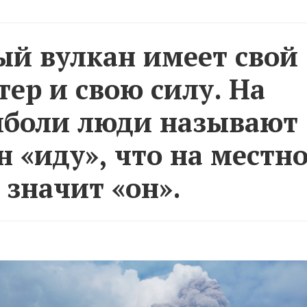
й вулкан имеет свой
тер и свою силу. На
боли люди называют
н «иду», что на местн
 значит «он».