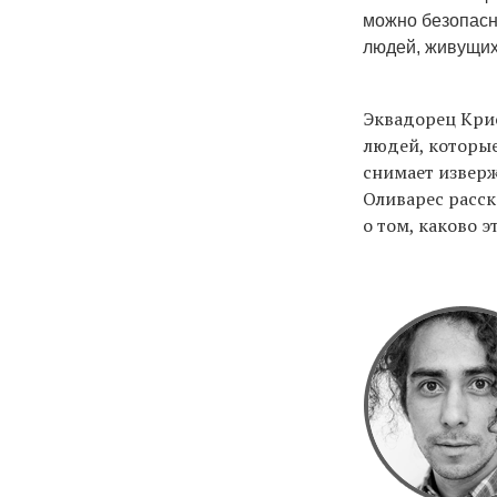
можно безопасн
людей, живущих
Эквадорец Крис
людей, которые
снимает изверж
Оливарес расск
о том, каково э