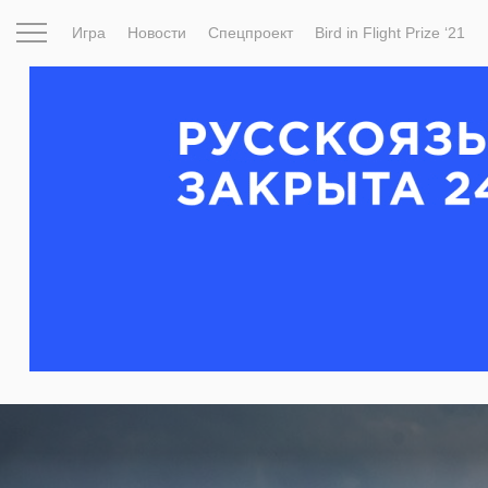
Игра
Новости
Спецпроект
Bird in Flight Prize ‘21
Вдохновение
Почему это шедевр
Мир
Фотопрое